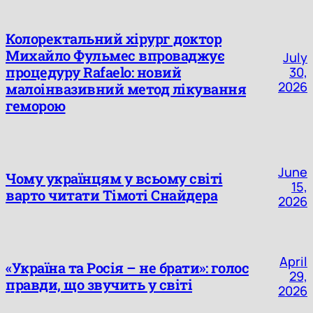
Колоректальний хірург доктор
Михайло Фульмес впроваджує
July
процедуру Rafaelo: новий
30,
2026
малоінвазивний метод лікування
геморою
June
Чому українцям у всьому світі
15,
варто читати Тімоті Снайдера
2026
April
«Україна та Росія – не брати»: голос
29,
правди, що звучить у світі
2026