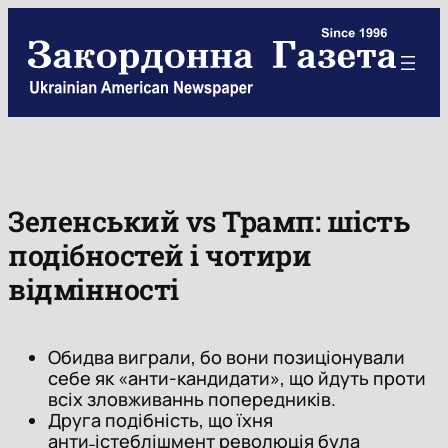
Skip
to
content
Зеленський vs Трамп: шість
подібностей і чотири
відмінності
Обидва виграли, бо вони позиціонували
себе як «анти-кандидати», що йдуть проти
всіх зловживаннь попередників.
Друга подібність, що їхня
анти˗істеблішмент революція була