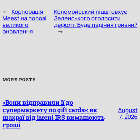
←
Корпорація
Коломойський підштовхує
Meest на порозі
Зеленського оголосити
великого
дефолт. Буде падіння гривни?
оновлення
→
MORE POSTS
«Вони відправили її до
супермаркету по gift cards»: як
August
7, 2026
шахраї від імені IRS виманюють
гроші