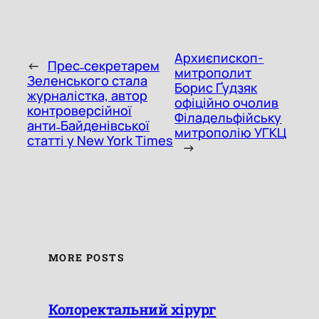
Архиєпископ-
←
Прес˗секретарем
митрополит
Зеленського стала
Борис Ґудзяк
журналістка, автор
офіційно очолив
контроверсійної
Філадельфійську
анти˗Байденівської
митрополію УГКЦ
статті у New York Times
→
MORE POSTS
Колоректальний хірург