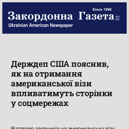
Skip
to
content
Держдеп США пояснив,
як на отримання
американської візи
впливатимуть сторінки
у соцмережах
Відтепер заявників на американську візу