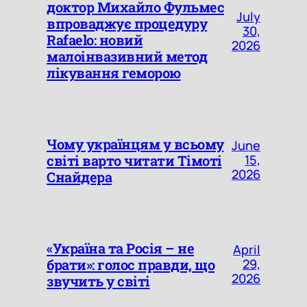
доктор Михайло Фульмес
July
впроваджує процедуру
30,
Rafaelo: новий
2026
малоінвазивний метод
лікування геморою
Чому українцям у всьому
June
світі варто читати Тімоті
15,
2026
Снайдера
«Україна та Росія – не
April
брати»: голос правди, що
29,
2026
звучить у світі