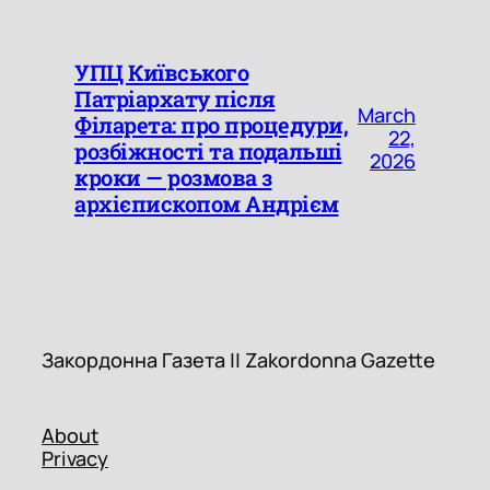
УПЦ Київського
Патріархату після
March
Філарета: про процедури,
22,
розбіжності та подальші
2026
кроки — розмова з
архієпископом Андрієм
Закордонна Газета || Zakordon
Закордонна Газета || Zakordonna Gazette
About
Privacy