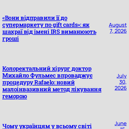
«Вони відправили її до
супермаркету по gift cards»: як
August
7, 2026
шахраї від імені IRS виманюють
гроші
Колоректальний хірург доктор
Михайло Фульмес впроваджує
July
процедуру Rafaelo: новий
30,
2026
малоінвазивний метод лікування
геморою
June
Чому українцям у всьому світі