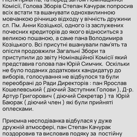
Комісії, Голова Зборів Степан Качурак попросив
всіх встати та вшанувати однохвилинною
мовчанкою річницю відходу у вічність дружини
сл. Пм. Анни Козіцької, одного із заслужених
почесних кредиторів до якого відноситься з
великою пошаною, а саме пана Володимира
Козіцького. Всі присутні вшанували пам’ять та
опісля продовжили Загальні Збори та
приступили до звіту Номінаційної Комісії який
представив голова пан Юрій Симчик. Оскільки
не було поданих додаткових кандидатур до
виборів, голосування не відбулося та були
переобрані до Ради Директорів : пан Ярослав
Кошелевський ( діючий Заступник Голови ), Д-р.
Артур Григорович ( діючий Секретар ) та Юрій
Баюрак ( діючий член ) які були прийняті
оплесками.
Приємна несподіванка відбулася у дуже
дружній атмосфері, пан Степан Качурак
поздоровив та висловив подяку за постійну