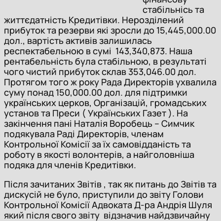
стабільнісь та
життєдатність Кредитівки. Нерозділений
прибуток та резерви які зросли до 15,445,000.00
дол., вартість активів залишилась
респектабельною в сумі 143,340,873. Наша
рентабельність була стабільною, в результаті
чого чистий прибуток склав 353,046.00 дол.
Протягом того ж року Рада Директорів ухвалила
суму понад 150,000.00 дол. для підтримки
українських церков, Організацій, громадських
установ та Преси ( Українських Газет ). На
закінчення пані Наталія Воробець – Симчик
подякувала Раді Директорів, членам
Контрольної Комісії за їх самовідданість та
роботу в якості волонтерів, а найголовніша
подяка для членів Кредитівки.
Після зачитаних Звітів , так як питань до Звітів та
дискусій не було, приступили до звіту Голови
Контрольної Комісії Адвоката Д-ра Андрія Шуля
який після свого звіту відзначив найдзвичайну