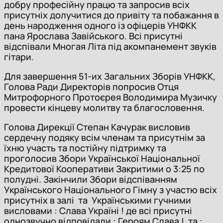
добру професійну працю та запросив всіх
присутніх долучитися до привіту та побажання в
день народження одного із офіцерів УНФКК
пана Ярослава Завійського. Всі присутні
відспівали Многая Літа під акомпанемент звуків
гітари.
Для завершення 51-их Загальних Зборів УНФКК,
Голова Ради Директорів попросив Отця
Митрофорного Протоєрея Володимира Музичку
провести кінцеву молитву та благословення.
Голова Дирекції Степан Качурак висловив
сердечну подяку всім членам та присутнім за
їхню участь та постійну підтримку та
проголосив Збори Української Національної
Кредитової Кооперативи Закритими о 3:25 по
полудні. Закінчили Збори відспіванням
Українського Національного Гімну з участю всіх
присутніх в залі та Українськими гучними
висловами : Слава Україні ! де всі присутні
однозвучно відповідали : Героям Слава ! та :