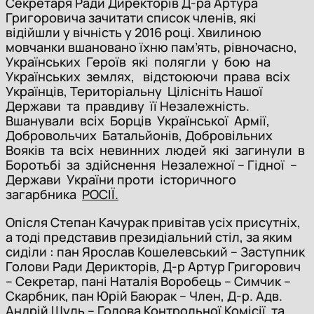
Секретаря Ради Директорів Д-ра Артура
Григоровича зачитати список членів, які
відійшли у вічність у 2016 році. Хвилиною
мовчанки вшановано їхню пам’ять, рівночасно,
Українських Героїв які полягли у бою на
Українських землях, відстоюючи права всіх
Українців, Територіальну Цілісніть Нашої
Держави та правдиву її Незалежність.
Вшанували всіх Борців Української Армії,
Добровольчих Батальйонів, Добровільних
Вояків та всіх невинних людей які загинули в
Боротьбі за здійснення Незалежної – Гідної –
Держави України проти історичного
загарбника
РОСІЇ.
Опісля Степан Качурак привітав усіх присутніх,
а тоді представив президіальний стіл, за яким
сиділи : пан Ярослав Кошелевський – Заступник
Голови Ради Дерикторів, Д-р Артур Григорович
– Секретар, пані Наталія Воробець – Симчик –
Скарбник, пан Юрій Баюрак – Член, Д-р. Адв.
Андрій Шуль – Голова Контрольної Комісії та