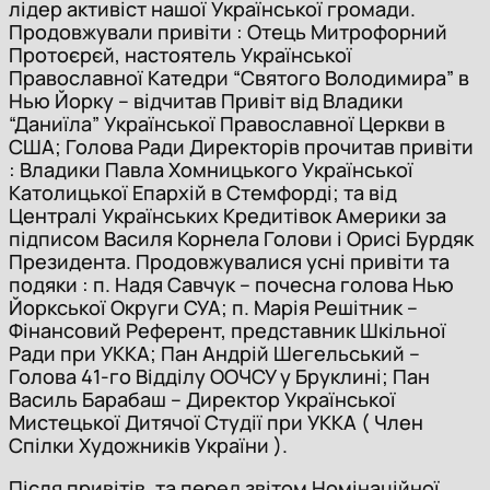
лідер активіст нашої Української громади.
Продовжували привіти : Отець Митрофорний
Протоєрєй, настоятель Української
Православної Катедри “Святого Володимира” в
Нью Йорку – відчитав Привіт від Владики
“Даниїла” Української Православної Церкви в
США; Голова Ради Директорів прочитав привіти
: Владики Павла Хомницького Української
Католицької Епархій в Стемфорді; та від
Централі Українських Кредитівок Америки за
підписом Василя Корнела Голови і Орисі Бурдяк
Президента. Продовжувалися усні привіти та
подяки : п. Надя Савчук – почесна голова Нью
Йоркської Округи СУА; п. Марія Решітник –
Фінансовий Референт, представник Шкільної
Ради при УККА; Пан Андрій Шегельський –
Голова 41-го Відділу ООЧСУ у Бруклині; Пан
Василь Барабаш – Директор Української
Мистецької Дитячої Студії при УККА ( Член
Спілки Художників України ).
Після привітів, та перед звітом Номінаційної