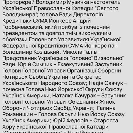
Проторєрей Володимир Музичка настоятель
Української Православної Катедри “Святого
Володимира”; голова Ради Директорів
Кредитівки СУМА Йонкерс Андрій
Горбачевський, який прибув із почесним
президентом та довголітнім виконуючим
обов’язки Головного Управитиля Української
Федеральної Кредитівки СУМА Йонкерс пан
Володимир Козіцький; Микола Галів –
Представник Української Головної Визвольної
Ради; Юрій Симчик – Екзекутивний Заступник
Голови Головної Управи Організації Оборони
Чотирьох Свобід України та Секретар
Українського Народного Союзу; Надія Савчук –
почесна Голова Нью Йоркської Округи Союзу
Українок Америки, Наталка Качурак – Засупник
Голови Головної Управи Об’єднання Жінок
Оборони Чотирьох Свобід України; Галина
Романишин – Голова Округи Нью Йорку Союзу
Українок Америки; Юрій Федорів – Староста
Хору Української Православної Катедри
“Святого Володимира” в Нью Йорку та