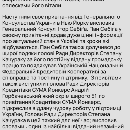
оплесками його вітали.
Наступним своє привітання від Генерального
Консульства України в Нью Йорку висловив
Генеральний Консул Ігор Себіґа. Пан Себіґа у
своєму привітанні додав дуже цінні інформації
про актуальний стан в Україні та кроки які
відбуваються. Пан Себіґа також долучився до
щирої подяки голові Ради Директорів Степану
Качураку за його постійну віддану громадську
працю та поядякував Українській Національній
Федеральній Кредитовій Кооперативі за
співпрацю та постійну підтримку. З привітами
також виступили голова Ради Директорів
Кредитівки СУМА Йонкерс Андрій
Горбачевський який окрім щирого 51-го
привітання Кредитівки СУМА Йонкерс,
підкреслив віддану чудову роботу у підтримці
України, Голови Ради Директорів Степана
Качурака в цей тяжкий для неї час; висловив
словами : один із найбільш відданий незаміний