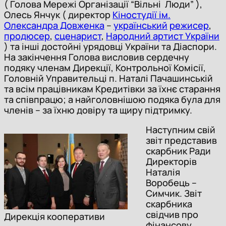
( Голова Мережі Організації “Вільні Люди” ),
Олесь Янчук ( директор
Кіностудії ім.
Олександра Довженка
–
український
режисер
,
продюсер
,
сценарист
,
Народний артист України
) та інші достойні урядовці України та Діаспори.
На закінчення Голова висловив сердечну
подяку членам Дирекції, Контрольної Комісії,
Головній Управительці п. Наталі Пачашинській
та всім працівникам Кредитівки за їхнє старання
та співпрацю; а найголовнішою подяка була для
членів – за їхню довіру та щиру підтримку.
Наступним свій
звіт представив
скарбник Ради
Директорів
Наталія
Воробець –
Симчик. Звіт
скарбника
свідчив про
Дирекція кооперативи
фінансову