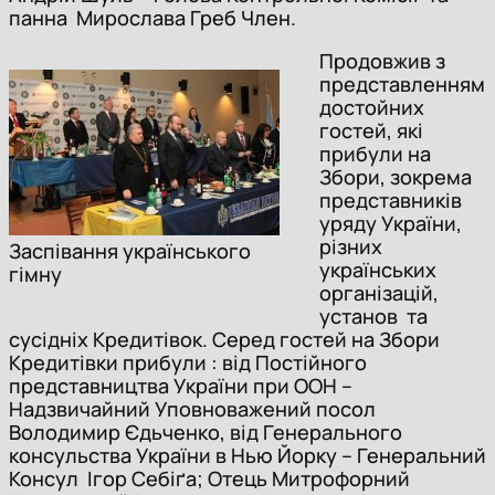
панна Мирослава Греб Член.
Продовжив з
представленням
достойних
гостей, які
прибули на
Збори, зокрема
представників
уряду України,
різних
Заспівання українського
українських
гімну
організацій,
установ та
сусідніх Кредитівок. Серед гостей на Збори
Кредитівки прибули : від Постійного
представництва України при ООН –
Надзвичайний Уповноважений посол
Володимир Єдьченко, від Генерального
консульства України в Нью Йорку – Генеральний
Консул Ігор Себіґа; Отець Митрофорний