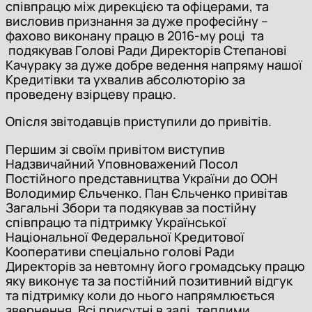
співпрацю між дирекцією та офіцерами, та
висловив признання за дуже професійну –
фахово виконану працю в 2016-му році та
подякував Голові Ради Директорів Степанові
Качураку за дуже добре ведення напряму нашої
Кредитівки та ухвалив абсолюторію за
проведену взірцеву працю.
Опісля звітодавців приступили до привітів.
Першим зі своїм привітом виступив
Надзвичайний Уповноважений Посол
Постійного представництва України до ООН
Володимир Єльченко. Пан Єльченко привітав
Загальні Збори та подякував за постійну
співпрацю та підтримку Української
Національної Федеральної Кредитової
Кооперативи спеціально голові Ради
Директорів за невтомну його громадську працю
яку виконує та за постійний позитивний відгук
та підтримку коли до нього напрямлюється
звернення. Всі присутні в залі, теплими