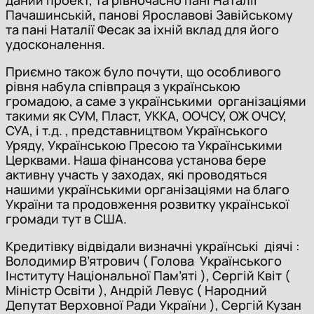
Пачашинській, панові Ярославові Завійському
та пані Наталії Фесак за іхній вклад для його
удосконалення.
Приємно також було почути, що особливого
рівня набула співпраця з українською
громадою, а саме з українськими організаціями
такими як СУМ, Пласт, УККА, ООЧСУ, ОЖ ОЧСУ,
СУА, і т.д. , представництвом Українського
Уряду, Українською Пресою та Українськими
Церквами. Наша фінансова установа бере
активну участь у заходах, які проводяться
нашими українськими організаціями на благо
України та продовження розвитку української
громади тут в США.
Кредитівку відвідали визначні українські діячі :
Володимир В’ятрович ( Голова Українського
Інституту Національної Пам’яті ), Сергій Квіт (
Міністр Освіти ), Андрій Левус ( Народний
Депутат Верховної Ради України ), Сергій Кузан