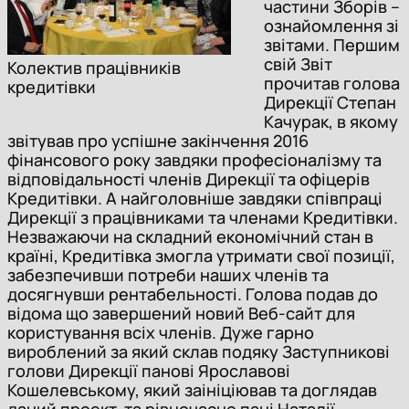
частини Зборів –
ознайомлення зі
звітами. Першим
свій Звіт
Колектив працівників
прочитав голова
кредитівки
Дирекції Степан
Качурак, в якому
звітував про успішне закінчення 2016
фінансового року завдяки професіоналізму та
відповідальності членів Дирекції та офіцерів
Кредитівки. А найголовніше завдяки співпраці
Дирекції з працівниками та членами Кредитівки.
Незважаючи на складний економічний стан в
країні, Кредитівка змогла утримати свої позиції,
забезпечивши потреби наших членів та
досягнувши рентабельності. Голова подав до
відома що завершений новий Веб-сайт для
користування всіх членів. Дуже гарно
вироблений за який склав подяку Заступникові
голови Дирекції панові Ярославові
Кошелевському, який заініціював та доглядав
даний проект, та рівночасно пані Наталії