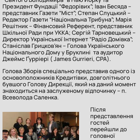
Президент Фундації “Федорівих”; Іван Бесяда –
представник Газети “Міст”; Степан Слуцький –
Редактор Газети “Національна Трибуна”; Марія
Решітник – Фінансовий Референт, представник
Шкільної Ради при УККА; Сергій Тарновецький –
Директор Української Інтернет “Радіо Домівка”;
Станіслав Грицков’ян – Голова Українського
Національного Дому у Бруклині та аудитор
Джеймс Ґурріері ( James Gurrieri, CPA).
Голова Зборів спеціально представив одного із
основоположників Кредитівки, довголітнього
бувшого Голову Дирекції, який на даний момент
знаходиться на заслуженому відпочинку – п.
Всеволода Саленка.
Після
представлення
гостей
перейшли до
головної