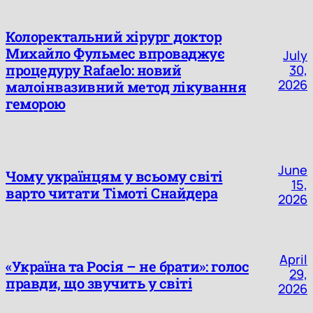
Колоректальний хірург доктор
Михайло Фульмес впроваджує
July
процедуру Rafaelo: новий
30,
2026
малоінвазивний метод лікування
геморою
June
Чому українцям у всьому світі
15,
варто читати Тімоті Снайдера
2026
April
«Україна та Росія – не брати»: голос
29,
правди, що звучить у світі
2026