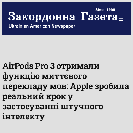
Skip
to
content
AirPods Pro 3 отримали
функцію миттєвого
перекладу мов: Apple зробила
реальний крок у
застосуванні штучного
інтелекту