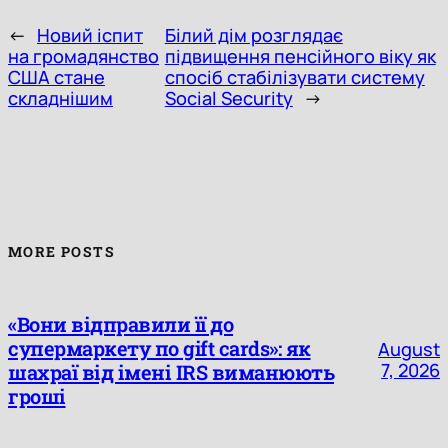
←
Новий іспит
Білий дім розглядає
на громадянство
підвищення пенсійного віку як
США стане
спосіб стабілізувати систему
складнішим
Social Security
→
MORE POSTS
«Вони відправили її до
супермаркету по gift cards»: як
August
7, 2026
шахраї від імені IRS виманюють
гроші