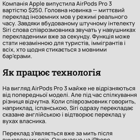
Компанія Apple випустила AirPods Pro 3
вартістю $250. Головна новинка — миттєвий
переклад іноземних мов у режимі реального
часу. Завдяки вбудованому штучному інтелекту
Siri слова співрозмовника звучать у навушниках
перекладеними вже за секунду. Функція може
стати незамінною для туристів, іммігрантів і
всіх, хто щодня стикається з мовними
бар’єрами.
Як працює технологія
На вигляд AirPods Pro 3 майже не відрізняються
від попередньої моделі. Але під час спілкування
різниця відчутна. Коли співрозмовник говорить,
наприклад, іспанською, Siri одразу перекладає
сказане англійською і відтворює переклад у
вухах власника.
Переклад з’являється вже за мить після
вимовлених слів. Одночасно на iPhone