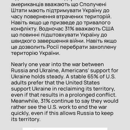
американців вважають що Сполучені
Штати мають підтримувати Україну до
часу повернення втрачених територій.
Навіть якщо це призведе до тривалого
конфлікту. Водночас 31% вважають США
що повинні підштовхувати Україну до
швидкого завершення війни. Навіть якщо
це дозволить Росії перебрати захоплену
територію України.
Nearly one year into the war between
Russia and Ukraine, Americans’ support for
Ukraine holds steady. A stable 65% of U.S.
adults prefer that the United States
support Ukraine in reclaiming its territory,
even if that results in a prolonged conflict.
Meanwhile, 31% continue to say they would
rather see the U.S. work to end the war
quickly, even if this allows Russia to keep
its territory.