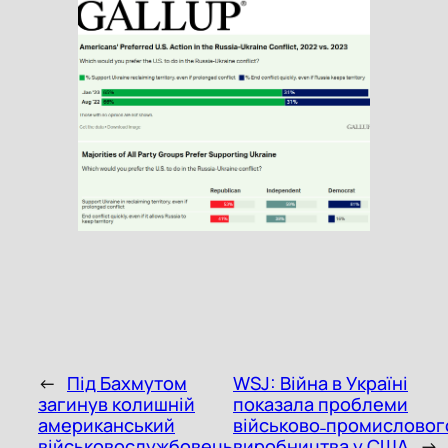
←
Під Бахмутом
WSJ: Війна в Україні
загинув колишній
показала проблеми
американський
військово˗промисловог
військовослужбовець
виробництва у США
→