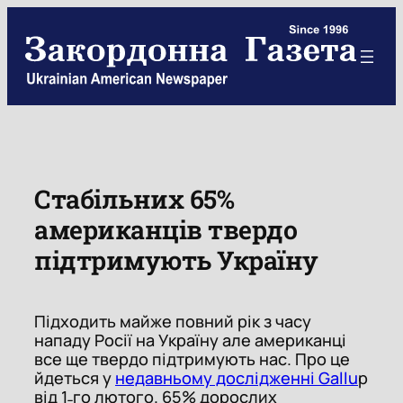
Skip
to
content
Стабільних 65%
американців твердо
підтримують Україну
Підходить майже повний рік з часу
нападу Росії на Україну але американці
все ще твердо підтримують нас. Про це
йдеться у
недавньому дослідженні Gallu
p
від 1˗го лютого. 65% дорослих