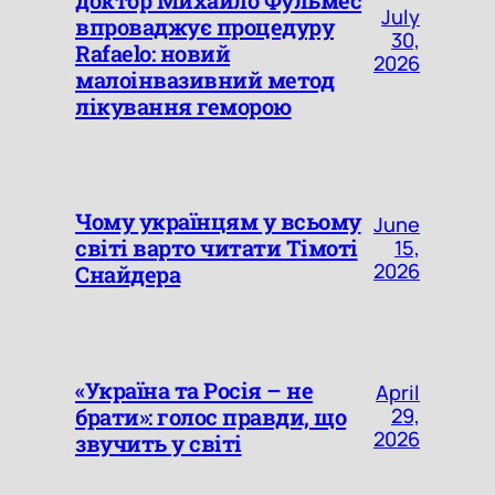
доктор Михайло Фульмес
July
впроваджує процедуру
30,
Rafaelo: новий
2026
малоінвазивний метод
лікування геморою
Чому українцям у всьому
June
світі варто читати Тімоті
15,
2026
Снайдера
«Україна та Росія – не
April
брати»: голос правди, що
29,
2026
звучить у світі