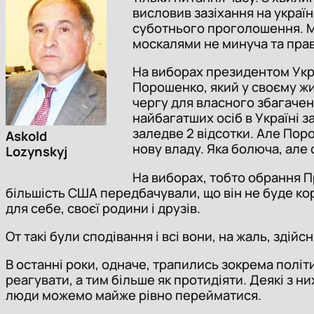
висловив зазіхання на українс
суботнього проголошення. Ма
москалями не минуча та прав
На виборах президентом Укр
Порошенко, який у своєму жи
чергу для власного збагаченн
найбагатших осіб в Україні з
заледве 2 відсотки. Але Пор
Askold
нову владу. Яка болюча, але 
Lozynskyj
На виборах, тобто обрання 
більшість США передбачували, що він не буде ко
для себе, своєї родини і друзів.
От такі були сподівання і всі вони, на жаль, здійс
В останні роки, одначе, трапились зокрема політ
реагувати, а тим більше як протидіяти. Деякі з н
люди можемо майже рівно перейматися.