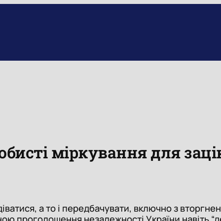
собисті міркування для зац
ватися, а то і передбачувати, включно з вторгнен
иною проголошення незалежності України навіть “д