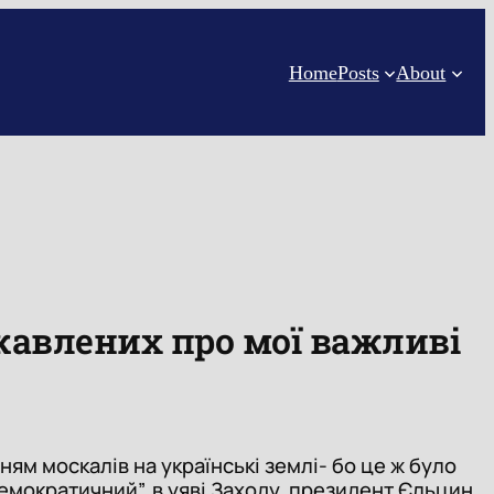
Home
Posts
About
ікавлених про мої важливі
ням москалів на українські землі- бо це ж було
емократичний”, в уяві Заходу, президент Єльцин