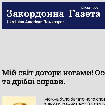
Skip
to
content
Мій світ догори ногами! О
та дрібні справи.
Можна було багато чого споді
тільки питання часу. З хвил