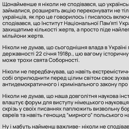
Щонайменше я ніколи не сподівався, що українські
займалися, розширять акцію переконувати не тільк
українців, як про це говорилось і писалось вклю
сподівався, що Інститут Національної Пам’яті Укр
захищатиме кількості жертв, а просто піде найл
мільйони жертв.
Ніколи не думав, що сьогоднішня влада в Україні
державності 22 січня 1918р., цю вагому історичну
може трохи свята Соборності.
Ніколи не передбачував, що навіть екстремістич
собі оприлюднити перед цілим світом своє зухвал
антидемократичного і кримінального закону про з
Ніколи не думав, що наша довголітня наукова інс
влаштує форум для виступу німецького науковця А
скрізь у своїх писаннях паплюжить визвольну бо
євреїв та навіть геноцид “мирного” польського н
Ну і мабуть найменш важливе- ніколи не сподівавс