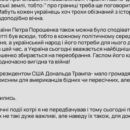
ькі землі, тобто:” про границі треба ще поговорити
буть кожен українець хоч трохи обізнаний з істор
доподібно вічна.
аїни Петра Порошенка також можна було сподівати
тті був всюди, тобто в кожному політичному сере
я, а український народ і його потреби для нього 
а цей час, а Україна сьогодні вважається найбідніш
ошенко збирається на переобрання. Гаслом його ка
одночасно вигідна та війна!
Президентом США Дональда Трампа- мало громадян
рисним для американців бідних чи пересічних, але
нились.
ичні події котрі я не передбачував і тому сьогод
их не такі дуже важливі, але наведу їх також, для 