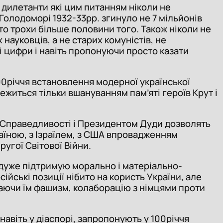
і дилетанти які цим питанням ніколи не
 Голодоморі 1932-33рр. згинуло не 7 мільйонів
то трохи більше половини того. Також ніколи не
науковців, а не старих комуністів, не
 цифри і навіть пропонуючи просто казати
100річчя встановлення модерної української
ежиться тільки вшануванням пам’яті героїв Крут і
а Справедливості і Президентом Дуди дозволять
раїною, з Ізраїлем, з США впровадженням
угої Світової Війни.
я дуже підтримую морально і матеріально-
йські позиції нібито на користь України, але
даючи їм фашизм, колаборацію з німцями проти
навіть у діаспорі, запропонують у 100річчя