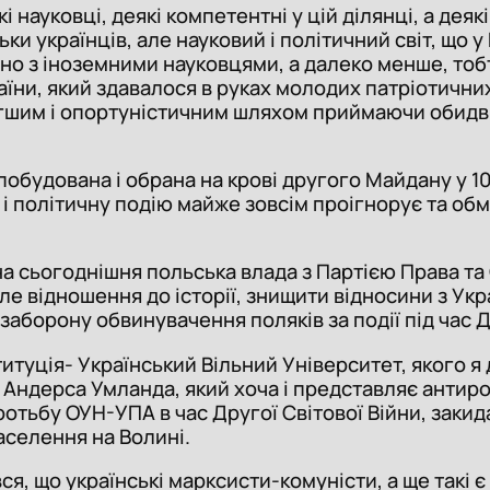
 науковці, деякі компетентні у цій ділянці, а деяк
и українців, але науковий і політичний світ, що у
чно з іноземними науковцями, а далеко менше, тоб
аїни, який здавалося в руках молодих патріотичних 
егшим і опортуністичним шляхом приймаючи обидві
 побудована і обрана на крові другого Майдану у 
 і політичну подію майже зовсім проігнорує та обм
на сьогоднішня польська влада з Партією Права т
е відношення до історії, знищити відносини з Ук
аборону обвинувачення поляків за події під час Др
титуція- Український Вільний Університет, якого 
ндерса Умланда, який хоча і представляє антиросі
ротьбу ОУН-УПА в час Другої Світової Війни, заки
аселення на Волині.
я, що українські марксисти-комуністи, а ще такі є 