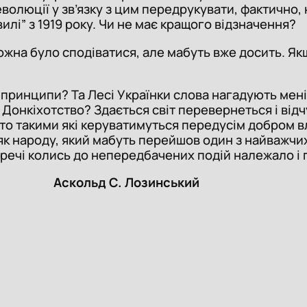
волюції у зв’язку з цим передрукувати, фактично, 
илі” з 1919 року. Чи не має кращого відзначення?
ожна було сподіватися, але мабуть вже досить. Якщо
 принципи? Та Лесі Українки слова нагадують мені:
 Донкіхотство? Здається світ перевернеться і від
о такими які керуватимуться передусім добром вл
як народу, який мабуть перейшов один з найважчих 
До речі колись до непередбачених подій належало 
ьд С. Лозинський