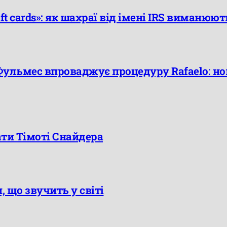
ft cards»: як шахраї від імені IRS виманюют
Фульмес впроваджує процедуру Rafaelo: н
ати Тімоті Снайдера
, що звучить у світі