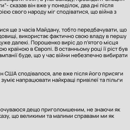
”- сказав він вже у понеділок, два дні після
ією свого народу міг сподіватися, що війна з
ся ще з часів Майдану, тобто передбачувати, що
довищі, використає фактично свою владу в першу
дуже далекі. Порошенко виріс до п’ятого місця
ою країною в Європі. В останньому році її ріст був
мпанії буде, що у час війни небезпечно вибирати
 США сподівалося, але вже після його присяги
 зуміє напрацювати найкращі привілеї та пільги
ні почуваюся дещо приголомшеним, не знаючи як
доказу, що великими та малими справами ми як