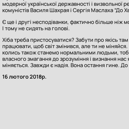
модерної української державності і визвольної ре
комуністів Василя Шахрая і Сергія Маслаха “До Хв
Є ще і другі несподіванки, фактично більше ніж м
І тому не сидять на голові.
Хіба треба пристосуватися? Забути про якісь там
працювати, щоб світ змінився, але ти не міняйся.
колись також станемо нормальними людьми, тобт
власного змагання до зрозуміння і визнання нас 
міняється. Завжди є надія. Вона остання гине. 
16 лютого 2018р. Аскол