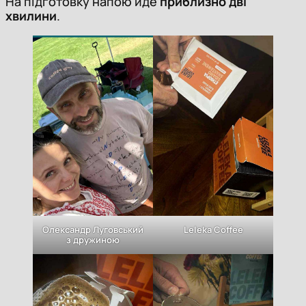
На підготовку напою йде
приблизно дві
хвилини
.
Олександр Луговський
Leleka Coffee
з дружиною