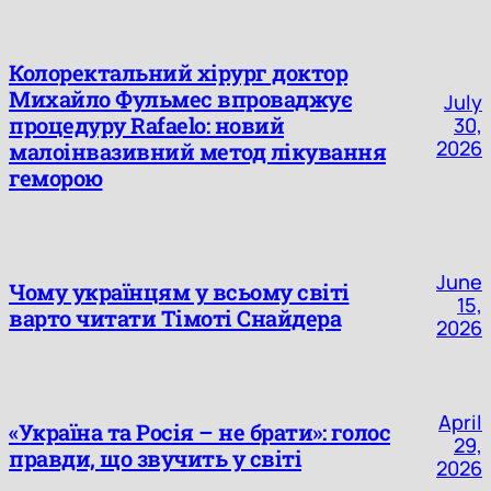
Колоректальний хірург доктор
Михайло Фульмес впроваджує
July
процедуру Rafaelo: новий
30,
2026
малоінвазивний метод лікування
геморою
June
Чому українцям у всьому світі
15,
варто читати Тімоті Снайдера
2026
April
«Україна та Росія – не брати»: голос
29,
правди, що звучить у світі
2026