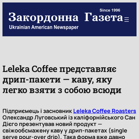
Skip
to
content
Leleka Coffee представляє
дрип-пакети — каву, яку
легко взяти з собою всюди
Підприємець і засновник
Leleka Coffee Roasters
Олександр Луговський із каліфорнійського Сан
Дієго презентував новий продукт —
свіжообсмажену каву у дрип-пакетах (
single
serve pour-over drip
). Така форма вже давно