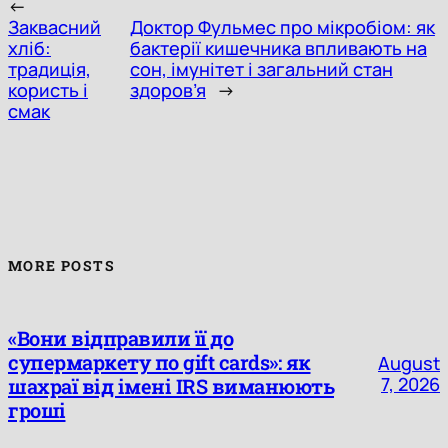
←
Заквасний
Доктор Фульмес про мікробіом: як
хліб:
бактерії кишечника впливають на
традиція,
сон, імунітет і загальний стан
користь і
здоров’я
→
смак
MORE POSTS
«Вони відправили її до
супермаркету по gift cards»: як
August
7, 2026
шахраї від імені IRS виманюють
гроші