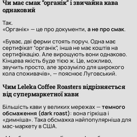
Чи має смак “органік” і звичайна кава
однаковий
Так.
«Органік» — це про документи,
а не про смак
.
«Буває, дві ферми стоять поруч. Одна має
сертифікат “органік”, інша не має коштів на
сертифікацію. Але вирощують вони однаково.
Кінцева якість буде тією ж. Це, можливо,
звучить просто, але зрозуміло для широкого
кола споживачів», — пояснює Луговський.
Чим Leleka Coffee Roasters відрізняється
від супермаркетної кави
Більшість кави у великих мережах —
темного
обсмаження (dark roast)
: вона гіркіша і
«димніша». Така обсмажка найпопулярніша для
мас-маркету в США.