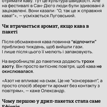
отримати каву. Тут це культура швидкості. Але
на фестивалі в Сан-Дієго люди були здивовані й
зацікавлені. Вони казали: “О, так це ж справжня
кава!”», — усміхається Луговський.
Чи втрачається аромат, якщо кава в
пакеті
Після обсмаження кава повинна
“відпочити”
приблизно тиждень, щоб вийшли гази.
І лише після цього її мелють і запаковують.
На виробництві до пакетика додають
трохи
азоту
. Він просто витісняє повітря, щоб кава
не
окислювалася
.
«Азот не впливає на смак. Це не “консервант”, а
просто спосіб зберегти аромат без контакту з
повітрям», — каже Олександр.
Чому першою у дрип-пакетах стала саме
Ефіопія