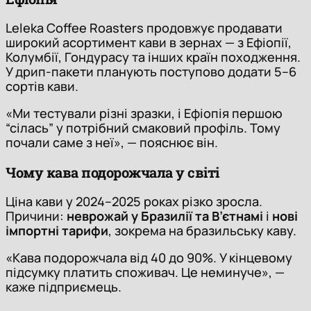
Leleka Coffee Roasters продовжує продавати
широкий асортимент кави в зернах — з Ефіопії,
Колумбії, Гондурасу та інших країн походження.
У дрип-пакети планують поступово додати 5–6
сортів кави.
«Ми тестували різні зразки, і Ефіопія першою
“сілась” у потрібний смаковий профіль. Тому
почали саме з неї», — пояснює він.
Чому кава подорожчала у світі
Ціна кави у 2024–2025 роках різко зросла.
Причини:
неврожай у Бразилії та В’єтнамі
і
нові
імпортні тарифи
, зокрема на бразильську каву.
«Кава подорожчала від 40 до 90%. У кінцевому
підсумку платить споживач. Це неминуче», —
каже підприємець.