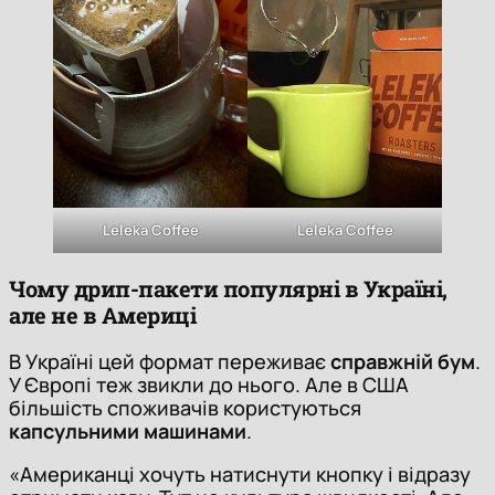
Leleka Coffee
Leleka Coffee
Чому дрип-пакети популярні в Україні,
але не в Америці
В Україні цей формат переживає
справжній бум
.
У Європі теж звикли до нього. Але в США
більшість споживачів користуються
капсульними машинами
.
«Американці хочуть натиснути кнопку і відразу