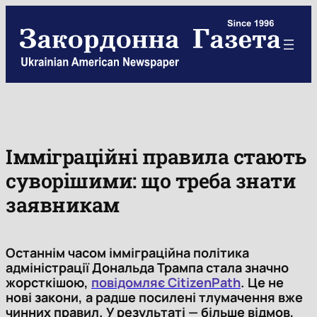
Skip
to
content
Імміграційні правила стають
суворішими: що треба знати
заявникам
Останнім часом імміграційна політика
адміністрації Дональда Трампа стала значно
жорсткішою,
повідомляє CitizenPath
. Це не
нові закони, а радше посилені тлумачення вже
чинних правил. У результаті — більше відмов,