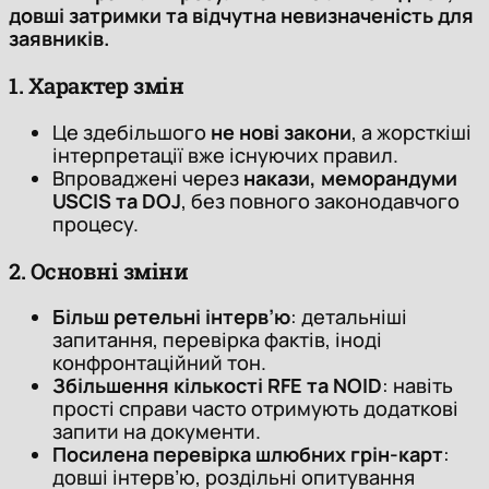
довші затримки та відчутна невизначеність для
заявників.
1. Характер змін
Це здебільшого
не нові закони
, а жорсткіші
інтерпретації вже існуючих правил.
Впроваджені через
накази, меморандуми
USCIS та DOJ
, без повного законодавчого
процесу.
2. Основні зміни
Більш ретельні інтерв’ю
: детальніші
запитання, перевірка фактів, іноді
конфронтаційний тон.
Збільшення кількості RFE та NOID
: навіть
прості справи часто отримують додаткові
запити на документи.
Посилена перевірка шлюбних грін-карт
:
довші інтерв’ю, роздільні опитування