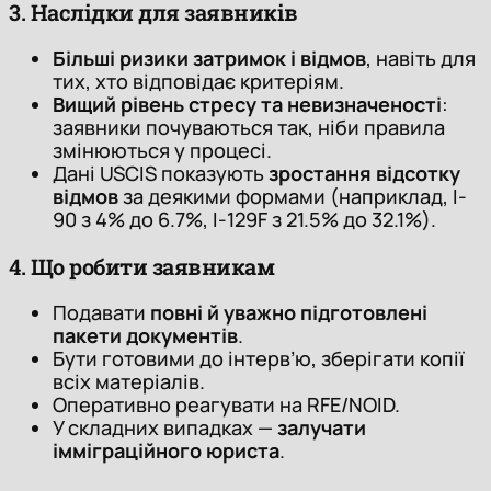
3. Наслідки для заявників
Більші ризики затримок і відмов
, навіть для
тих, хто відповідає критеріям.
Вищий рівень стресу та невизначеності
:
заявники почуваються так, ніби правила
змінюються у процесі.
Дані USCIS показують
зростання відсотку
відмов
за деякими формами (наприклад, I-
90 з 4% до 6.7%, I-129F з 21.5% до 32.1%).
4. Що робити заявникам
Подавати
повні й уважно підготовлені
пакети документів
.
Бути готовими до інтерв’ю, зберігати копії
всіх матеріалів.
Оперативно реагувати на RFE/NOID.
У складних випадках —
залучати
імміграційного юриста
.