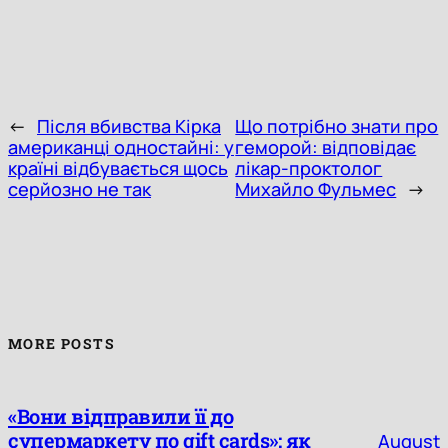
←
Після вбивства Кірка
Що потрібно знати про
американці одностайні: у
геморой: відповідає
країні відбувається щось
лікар-проктолог
серйозно не так
Михайло Фульмес
→
MORE POSTS
«Вони відправили її до
супермаркету по gift cards»: як
August