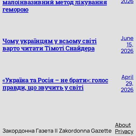
2026
малоінвазивний метод лікування
геморою
June
Чому українцям у всьому світі
15,
варто читати Тімоті Снайдера
2026
April
«Україна та Росія – не брати»: голос
29,
правди, що звучить у світі
2026
Закордонна Газета || Zakordonna
About
Закордонна Газета || Zakordonna Gazette
Privacy