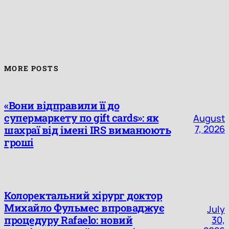
MORE POSTS
«Вони відправили її до
супермаркету по gift cards»: як
August
7, 2026
шахраї від імені IRS виманюють
гроші
Колоректальний хірург доктор
Михайло Фульмес впроваджує
July
процедуру Rafaelo: новий
30,