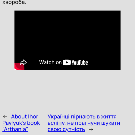
хвороба.
←
About Ihor
Українці пірнають в життя
Pavlyuk’s book
всліпу, не прагнучи шукати
“Arthania”
свою сутність
→