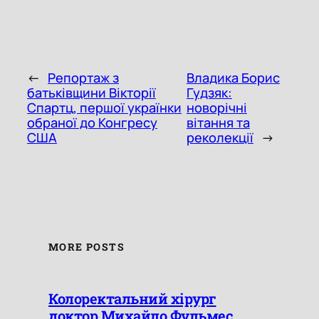
←
Репортаж з
Владика Борис
батьківщини Вікторії
Гудзяк:
Спартц, першої українки
новорічні
обраної до Конгресу
вітання та
США
реколекції
→
MORE POSTS
Колоректальний хірург
доктор Михайло Фульмес