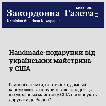
Skip
to
content
Handmade-подарунки від
українських майстринь
у США
Глиняні глечики, пертиківка, дамські
капелюшки та полуниці в шоколаді – що
ще українські майстри у США пропонують
дарувати до Різдва?