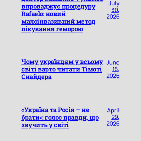
July
впроваджує процедуру
30,
Rafaelo: новий
2026
малоінвазивний метод
лікування геморою
Чому українцям у всьому
June
світі варто читати Тімоті
15,
2026
Снайдера
«Україна та Росія – не
April
брати»: голос правди, що
29,
2026
звучить у світі