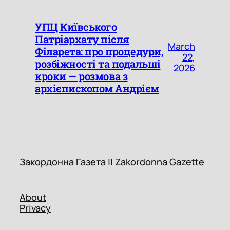
УПЦ Київського
Патріархату після
March
Філарета: про процедури,
22,
розбіжності та подальші
2026
кроки — розмова з
архієпископом Андрієм
Закордонна Газета || Zakordon
Закордонна Газета || Zakordonna Gazette
About
Privacy