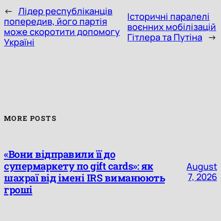
←
Лідер республіканців
Історичні паралелі
попередив, його партія
воєнних мобілізацій
може скоротити допомогу
Гітлера та Путіна
→
Україні
MORE POSTS
«Вони відправили її до
супермаркету по gift cards»: як
August
7, 2026
шахраї від імені IRS виманюють
гроші