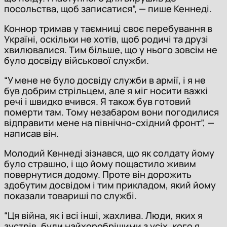
посольства, щоб записатися”, — пише Кеннеді.
Коннор
тримав у таємниці своє перебування в
Україні, оскільки не хотів, щоб родичі та друзі
хвилювалися. Тим більше, що у нього зовсім не
було досвіду військової служби.
“У мене не було досвіду служби в армії, і я не
був добрим стрільцем, але я міг носити важкі
речі і швидко вчився. Я також був готовий
померти там. Тому незабаром вони погодилися
відправити мене на північно-східний фронт”, —
написав він.
Молодий Кеннеді зізнався, що як солдату йому
було страшно, і що йому пощастило живим
повернутися додому. Проте він дорожить
здобутим досвідом і тим прикладом, який йому
показали товариші по службі.
“Ця війна, як і всі інші, жахлива. Люди, яких я
зустрів, були найхоробрішими з усіх, кого я