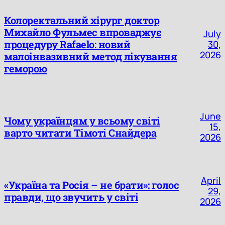
Колоректальний хірург доктор
Михайло Фульмес впроваджує
July
процедуру Rafaelo: новий
30,
2026
малоінвазивний метод лікування
геморою
June
Чому українцям у всьому світі
15,
варто читати Тімоті Снайдера
2026
April
«Україна та Росія – не брати»: голос
29,
правди, що звучить у світі
2026