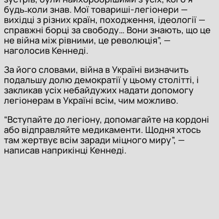
будь˗коли знав. Мої товариші-легіонери —
вихідці з різних країн, походження, ідеології —
справжні борці за свободу… Вони знають, що це
не війна між рівними, це революція”, —
наголосив Кеннеді.
За його словами, війна в Україні визначить
подальшу долю демократії у цьому столітті, і
закликав усіх небайдужих надати допомогу
легіонерам в Україні всім, чим можливо.
“Вступайте до легіону, допомагайте на кордоні
або відправляйте медикаменти. Щодня хтось
там жертвує всім заради міцного миру”, —
написав наприкінці Кеннеді.