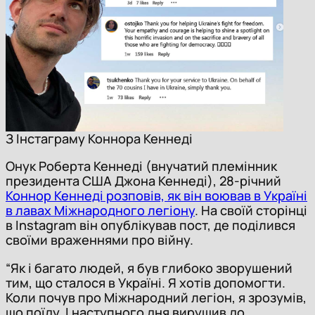
З Інстаграму Коннора Кеннеді
Онук Роберта Кеннеді (внучатий племінник
президента США Джона Кеннеді), 28-річний
Коннор Кеннеді розповів, як він воював в Україні
в лавах Міжнародного легіону
. На своїй сторінці
в Instagram він опублікував пост, де поділився
своїми враженнями про війну.
“Як і багато людей, я був глибоко зворушений
тим, що сталося в Україні. Я хотів допомогти.
Коли почув про Міжнародний легіон, я зрозумів,
що поїду. І наступного дня вирушив до