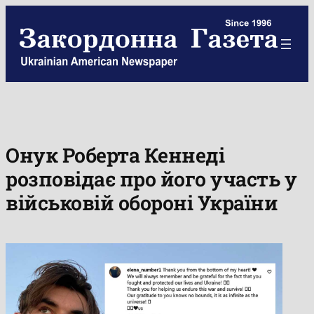
Skip
to
content
Онук Роберта Кеннеді
розповідає про його участь у
військовій обороні України