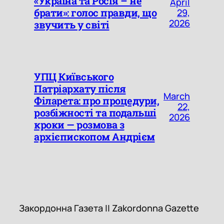
«Україна та Росія – не
April
брати»: голос правди, що
29,
2026
звучить у світі
УПЦ Київського
Патріархату після
March
Філарета: про процедури,
22,
розбіжності та подальші
2026
кроки — розмова з
архієпископом Андрієм
Закордонна Газета || Zakordon
Закордонна Газета || Zakordonna Gazette