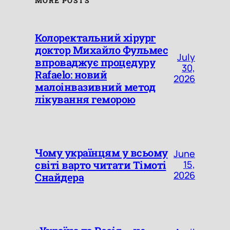
MORE POSTS
Колоректальний хірург
доктор Михайло Фульмес
July
впроваджує процедуру
30,
Rafaelo: новий
2026
малоінвазивний метод
лікування геморою
Чому українцям у всьому
June
світі варто читати Тімоті
15,
2026
Снайдера