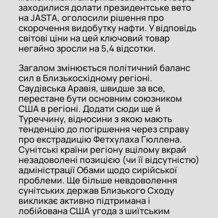
заходилися долати президентське вето
на JASTA, оголосили рішення про
скорочення видобутку нафти. У відповідь
світові ціни на цей ключовий товар
негайно зросли на 5,4 відсотки.
Загалом змінюється політичний баланс
сил в Близькосхідному регіоні.
Саудівська Аравія, швидше за все,
перестане бути основним союзником
США в регіоні. Додати сюди ще й
Туреччину, відносини з якою мають
тенденцію до погіршення через справу
про екстрадицію Фетхулаха Гюллена.
Сунітські країни регіону вцілому вкрай
незадоволені позицією (чи її відсутністю)
адміністрації Обами щодо сирійської
проблеми. Ще більше невдоволення
сунітських держав Близького Сходу
викликає активно підтримана і
лобійована США угода з шиїтським