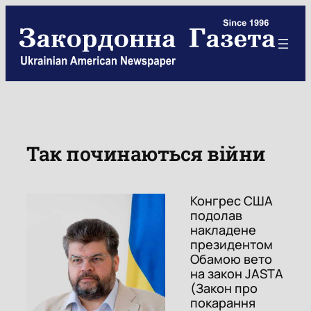
Skip
to
content
Так починаються війни
Конгрес США
подолав
накладене
президентом
Обамою вето
на закон JASTA
(Закон про
покарання