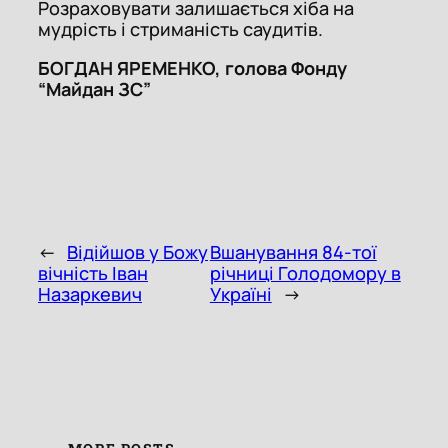
Розраховувати залишається хіба на
мудрість і стриманість саудитів.
БОГДАН ЯРЕМЕНКО, голова Фонду
“Майдан ЗС”
←
Відійшов у Божу
Вшанування 84-тої
вічність Іван
річниці Голодомору в
Назаркевич
Україні
→