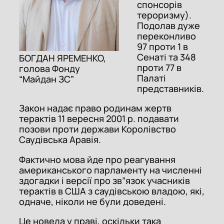
спонсорів
тероризму).
Подолав дуже
переконливо
97 проти 1 в
Сенаті та 348
БОГДАН ЯРЕМЕНКО,
проти 77 в
голова Фонду
Палаті
“Майдан ЗС”
представників.
Закон надає право родинам жертв
терактів 11 вересня 2001 р. подавати
позови проти держави Королівство
Саудівська Аравія.
Фактично мова йде про реагування
американського парламенту на численні
здогадки і версії про зв”язок учасників
терактів в США з саудівською владою, які,
одначе, ніколи не були доведені.
Це новела у праві, оскільки така