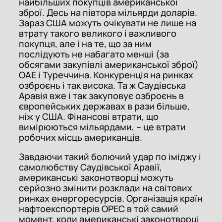
найбільших покупців американської
зброї. Десь на півтора мільярди доларів.
Зараз США можуть очікувати не лише на
втрату такого великого і важливого
покупця, але і на те, що за ним
послідують не набагато менші (за
обсягами закупівлі американської зброї)
ОАЕ і Туреччина. Конкуренція на ринках
озброєнь і так висока. Та ж Саудівська
Аравія вже і так закуповує озброєнь в
європейських державах в рази більше,
ніж у США. Фінансові втрати, що
вимірюються мільярдами, – це втрати
робочих місць американців.
Завдаючи такий болючий удар по іміджу і
самолюбству Саудівської Аравії,
американські законотворці можуть
серйозно змінити розклади на світових
ринках енергоресурсів. Організація країн
нафтоекспортерів OPEC в той самий
момент, коли американські законотворці