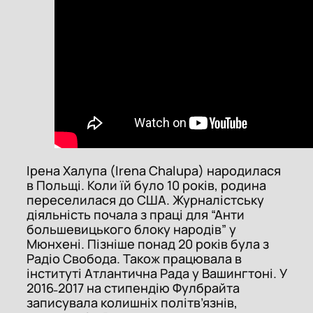
Iрeна Халупа (Irena Chalupa) народилася
в Польщі. Коли їй було 10 років, родина
переселилася до США. Журналістську
діяльність почала з праці для “Анти
большевицького блоку народів” у
Мюнхені. Пізніше понад 20 років була з
Радіо Свобода. Також працювала в
інституті Атлантична Рада у Вашингтоні. У
2016˗2017 на стипендію Фулбрайта
записувала колишніх політв’язнів,