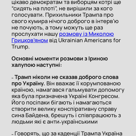
цікаво демократам та виборцям котрі ще
“сидять на плоті”, не вирішили за кого
голосувати. Прихильники Трампа про
свого кумира нічого доброго в інтерв’ю
не почують, а тому можуть ще раз
прослухати нашу
розмову із Миколою
Грицков’яном
від Ukrainian Americans for
Trump.
Основні моменти розмови з Іриною
халупою наступні:
˗
Трамп ніколи не сказав доброго слова
про Україну.
Він вважає її корумпованою
країною, намагався гальмувати допомогу
яка була призначена Україні Конгресом.
Його посіпаки бігають і намагаються
створити велику конспіративну справу
сина Байдена, брешуть і співпрацюють з
людьми які є анти˗українськими
˗ Говорять, що за каденції Трампа Україна