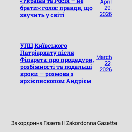
«Україна та Росія – не
April
брати»: голос правди, що
29,
2026
звучить у світі
УПЦ Київського
Патріархату після
March
Філарета: про процедури,
22,
розбіжності та подальші
2026
кроки — розмова з
архієпископом Андрієм
Закордонна Газета || Zakordon
Закордонна Газета || Zakordonna Gazette