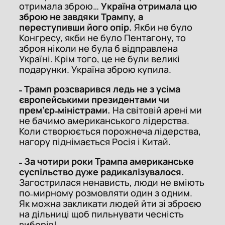
отримала зброю…
Україна отримала цю
зброю не завдяки Трампу, а
переступивши його опір.
Якби не було
Конгресу, якби не було Пентагону, то
зброя ніколи не була б відправлена
Україні. Крім того, це не були великі
подарунки. Україна зброю купила.
˗ Трамп розсварився ледь не з усіма
європейськими президентами чи
прем’єр˗міністрами.
На світовій арені ми
не бачимо американського лідерства.
Коли створюється порожнеча лідерства,
нагору піднімається Росія і Китай.
˗ За чотири роки Трампа американське
суспільство дуже радикалізувалося.
Загострилася ненависть, люди не вміють
по˗мирному розмовляти один з одним.
Як можна закликати людей йти зі зброєю
на дільниці щоб пильнувати чесність
виборів!