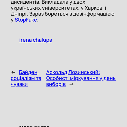
дисидентів. Викладала у двох
українських університетах, у Харкові і
Дніпрі. Зараз бореться з дезінформацією
у
StopFake
.
irena chalupa
←
Байден,
Аскольд Лозинський:
соціалізм та
Особисті міркування у день
чуваки
виборів
→