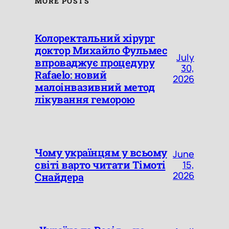
MORE POSTS
Колоректальний хірург
доктор Михайло Фульмес
July
впроваджує процедуру
30,
Rafaelo: новий
2026
малоінвазивний метод
лікування геморою
Чому українцям у всьому
June
світі варто читати Тімоті
15,
2026
Снайдера