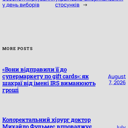
у день виборів
стосунків
→
MORE POSTS
«Вони відправили її до
супермаркету по gift cards»: як
August
7, 2026
шахраї від імені IRS виманюють
гроші
Колоректальний хірург доктор
Михайло Фульмес впроваджує
July