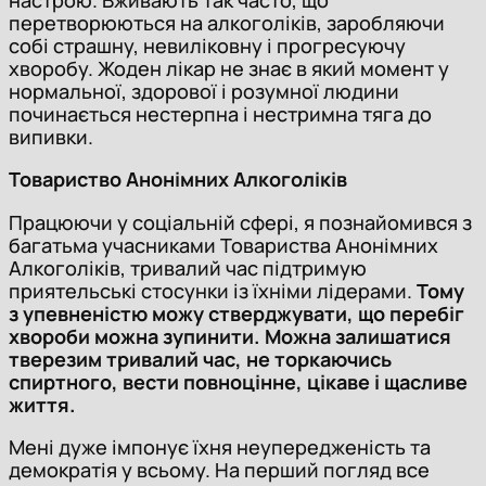
настрою. Вживають так часто, що
перетворюються на алкоголіків, заробляючи
собі страшну, невиліковну і прогресуючу
хворобу. Жоден лікар не знає в який момент у
нормальної, здорової і розумної людини
починається нестерпна і нестримна тяга до
випивки.
Товариство Анонімних Алкоголіків
Працюючи у соціальній сфері, я познайомився з
багатьма учасниками Товариства Анонімних
Алкоголіків, тривалий час підтримую
приятельські стосунки із їхніми лідерами.
Тому
з упевненістю можу стверджувати, що перебіг
хвороби можна зупинити. Можна залишатися
тверезим тривалий час, не торкаючись
спиртного, вести повноцінне, цікаве і щасливе
життя.
Мені дуже імпонує їхня неупередженість та
демократія у всьому. На перший погляд все