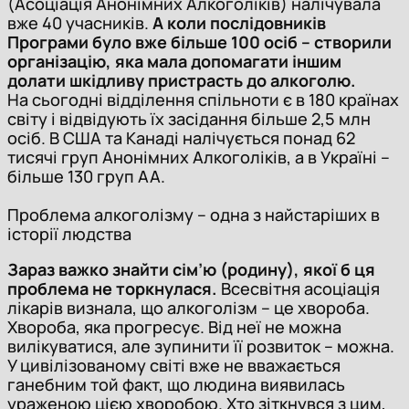
(Асоціація Анонімних Алкоголіків) налічувала
вже 40 учасників.
А коли послідовників
Програми було вже більше 100 осіб – створили
організацію, яка мала допомагати іншим
долати шкідливу пристрасть до алкоголю.
На сьогодні відділення спільноти є в 180 країнах
світу і відвідують їх засідання більше 2,5 млн
осіб. В США та Канаді налічується понад 62
тисячі груп Анонімних Алкоголіків, а в Україні –
більше 130 груп АА.
Проблема алкоголізму – одна з найстаріших в
історії людства
Зараз важко знайти сім’ю (родину), якої б ця
проблема не торкнулася.
Всесвітня асоціація
лікарів визнала, що алкоголізм – це хвороба.
Хвороба, яка прогресує. Від неї не можна
вилікуватися, але зупинити її розвиток – можна.
У цивілізованому світі вже не вважається
ганебним той факт, що людина виявилась
ураженою цією хворобою. Хто зіткнувся з цим,