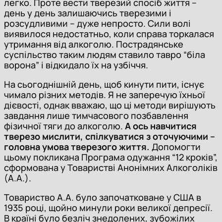
легко. Проте вести тверезий спосіб життя –
день у день залишаючись тверезими і
розсудливими – дуже непросто. Сили волі
виявилося недостатньо, коли справа торкалася
утримання від алкоголю. Пострадянське
суспільство таким людям ставило тавро “біла
ворона” і відкидало їх на узбіччя.
На сьогоднішній день, щоб кинути пити, існує
чимало різних методів. Я не заперечую їхньої
дієвості, однак вважаю, що ці методи вирішують
завдання лише тимчасового позбавлення
фізичної тяги до алкоголю.
А ось навчитися
тверезо мислити, спілкуватися з оточуючими –
головна умова тверезого життя.
Допомогти
цьому покликана Програма одужання “12 кроків”,
сформована у Товаристві Анонімних Алкоголіків
(А.А.).
Товариство А.А. було започатковане у США в
1935 році, щойно минули роки великої депресії.
В країні було безліч знедолених, зубожілих