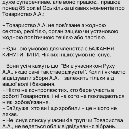
дуже суперечливе, але воно працює… працює
понад 85 років! Ось кілька цікавих моментів про
Товариство А.А.:
– Товариство А.А. не пов’язане з жодною
сектою, релігією, організацією чи установою,
жодною політичною течією або партією.
– Єдиною умовою для членства є БАЖАННЯ
КИНУТИ ПИТИ. Ніяких інших умов не існує.
– Вони усім кажуть що: “Ви є учасником Руху
А.А., якщо самі так стверджуєте!”. Коли і як часто
відвідувати збори А.А. – залежить тільки від
вашої волі і бажання.
– Ніхто не контролює тих, хто бере участь в
роботі Товариства, і ні на кого не покладаються
ніякі зобов’язання.
– Байдуже, хто ви і що зробили – це нікого не
лякає.
– Не існує списку учасників груп чи Товариства
А.А., не ведеться облік відвідування зібрань.