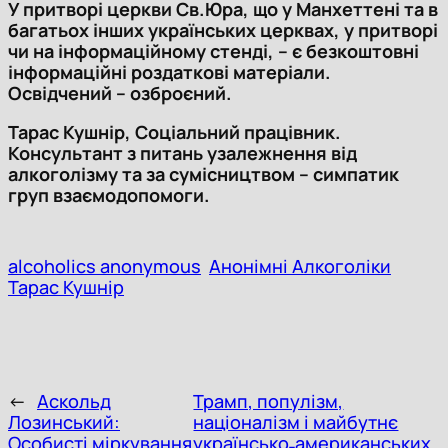
У притворі церкви Св.Юра, що у Манхеттені та в
багатьох інших українських церквах, у притворі
чи на інформаційному стенді, – є безкоштовні
інформаційні роздаткові матеріали.
Освідчений – озброєний.
Тарас Кушнір, Соціальний працівник.
Консультант з питань узалежнення від
алкоголізму та за сумісництвом – симпатик
груп взаємодопомоги.
alcoholics anonymous
Анонімні Алкоголіки
Тарас Кушнір
←
Аскольд
Трамп, популізм,
Лозинський:
націоналізм і майбутнє
Особисті міркування
українсько˗американських