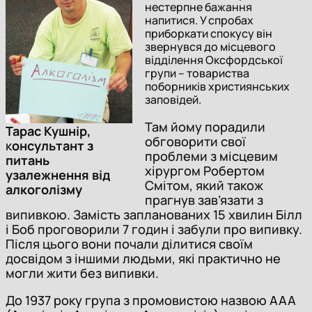
нестерпне бажання
напитися. У спробах
приборкати спокусу він
звернувся до місцевого
відділення Оксфордської
групи – товариства
поборників християнських
заповідей.
Там йому порадили
Тарас Кушнір,
обговорити свої
к
онсультант з
проблеми з місцевим
питань
хірургом Робертом
узалежнення від
Смітом, який також
алкоголізму
прагнув зав’язати з
випивкою. Замість запланованих 15 хвилин Білл
і Боб проговорили 7 годин і забули про випивку.
Після цього вони почали ділитися своїм
досвідом з іншими людьми, які практично не
могли жити без випивки.
До 1937 року група з промовистою назвою ААА