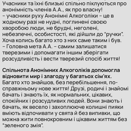
Учасники та їхні близькі спільно піклуються про
анонімність членів А.А., як про власну!
– учасники руху Анонімні Алкоголіки – це в
жодному разі не нудні, поглинені своєю
хворобою люди, не брудні, неголені,
небезпечні, особистості, які дійшли до “ручки”.
Хоча колись багато хто з них саме таким і був.
– Головна мета А.А. – самим залишатися
тверезими і допомагати іншим зберігати
розсудливість і вести тверезий спосіб життя!
Спільнота Анонімних Алкоголіків допомогла
відновити мир і злагоду у багатьох сім’ях.
Багато хто знайшов, без перебільшення, по-
справжньому нове життя! Друзі, родичі і знайомі
бачать і знають їх, як нормальних, цікавих,
спокійних і розсудливих людей. Вони знають і
бачать, як весело і захоплююче колишні пияки
вміють відпочивати у свята й без випивки, що
можна жити повнокровним і цікавим життям без
“зеленого змія”.