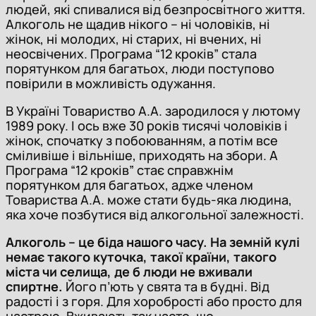
людей, які спивалися від безпросвітного життя.
Алкоголь не щадив нікого – ні чоловіків, ні
жінок, ні молодих, ні старих, ні вчених, ні
неосвічених. Програма “12 кроків” стала
порятунком для багатьох, люди поступово
повірили в можливість одужання.
В Україні Товариство А.А. зародилося у лютому
1989 року. І ось вже 30 років тисячі чоловіків і
жінок, спочатку з побоюванням, а потім все
сміливіше і вільніше, приходять на збори. А
Програма “12 кроків” стає справжнім
порятунком для багатьох, адже членом
Товариства А.А. може стати будь-яка людина,
яка хоче позбутися від алкогольної залежності.
Алкоголь – це біда нашого часу. На земній кулі
немає такого куточка, такої країни, такого
міста чи селища, де б люди не вживали
спиртне.
Його п’ють у свята та в будні. Від
радості і з горя. Для хоробрості або просто для