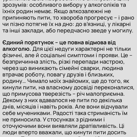
зрозумів: особливого вибору у алкоголіків та
їхніх родин немає. Якщо алкозалежні не
припиняють пити, то хвороба прогресує – і рано
чи пізно потягне їх на дно: до в’язниці, у лікарні
та інші заклади, або передчасно зведе у могилу.
Єдиний порятунок – це повна відмова від
алкоголю.
Для цієї недуги характерні не тільки
фізичні, але й соціальні симптоми і прояви. Це –
безпричинна злість, різкі перепади настрою,
через що виникають сімейні сварки, людина
втрачає роботу, повагу друзів і близьких,
родину… Чимало моїх знайомих, ще до того, як
кинули пити, на власному досвіді переконалися,
що примусова тверезість – річ малоприємна.
Декому з них вдавалося не пити по декілька
днів, місяців і навіть років. Але вони відчували
себе мучениками. Радості така стриманість їм
не приносила. У стосунках з рідними і
оточуючими вони виявляли дратівливість. Ці
люди вперто вважали, що кинути пити досить