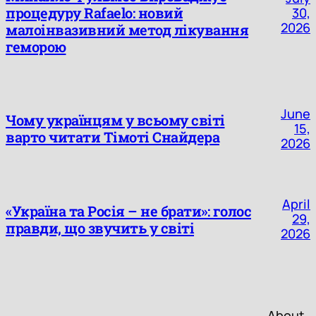
процедуру Rafaelo: новий
30,
2026
малоінвазивний метод лікування
геморою
June
Чому українцям у всьому світі
15,
варто читати Тімоті Снайдера
2026
April
«Україна та Росія – не брати»: голос
29,
правди, що звучить у світі
2026
About