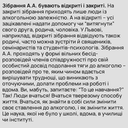
Зібрання А.А. бувають відкриті і закриті.
На
закриті зібрання приходять лише люди із
алкогольною залежністю. А на відкриті – усі
зацікавлені надати допомогу чи “витягнути”
свого друга, родича, чоловіка. У Львові,
наприклад, відкриті зібрання відвідують також
родичі, часто можна зустріти й священиків,
семінаристів та студентів-психологів. Зібрання
А.А. проходять у формі вільних бесід-
розповідей членів співдружності про свій
особистий досвід подолання тяги до алкоголю –
розповідей про те, яким чином вдається
вирішувати труднощі, що виникають з
оточуючими, долати проблеми на роботі і
вдома. Ви, мабуть, запитаєте: “То це навчання?”
Так! Люди вчаться! Вчаться тверезому способу
життя. Вчаться, як знайти в собі сили змінити
своє ставлення до алкоголю, і як змінити життя.
Це наука, якої не було у школі, вдома, в училищі
чи інституті.