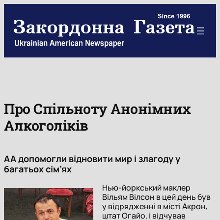
Skip
to
content
Про Спільноту Анонімних
Алкоголіків
AA допомогли відновити мир і злагоду у
багатьох сім’ях
Нью-йоркський маклер
Вільям Вілсон в цей день був
у відрядженні в місті Акрон,
штат Огайо, і відчував