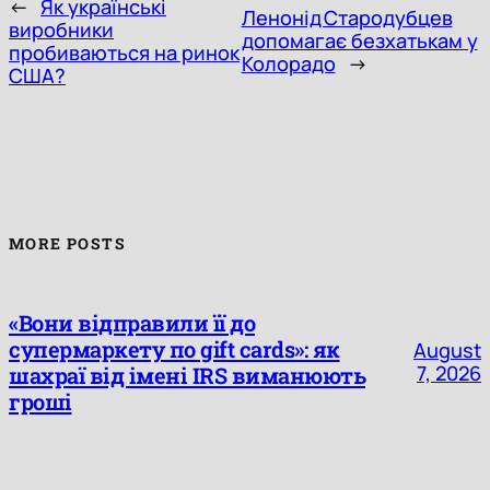
←
Як українські
Ленонід Стародубцев
виробники
допомагає безхатькам у
пробиваються на ринок
Колорадо
→
США?
MORE POSTS
«Вони відправили її до
супермаркету по gift cards»: як
August
7, 2026
шахраї від імені IRS виманюють
гроші