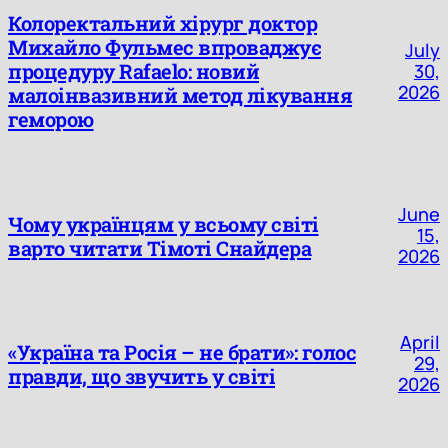
Колоректальний хірург доктор
Михайло Фульмес впроваджує
July
процедуру Rafaelo: новий
30,
2026
малоінвазивний метод лікування
геморою
June
Чому українцям у всьому світі
15,
варто читати Тімоті Снайдера
2026
April
«Україна та Росія – не брати»: голос
29,
правди, що звучить у світі
2026